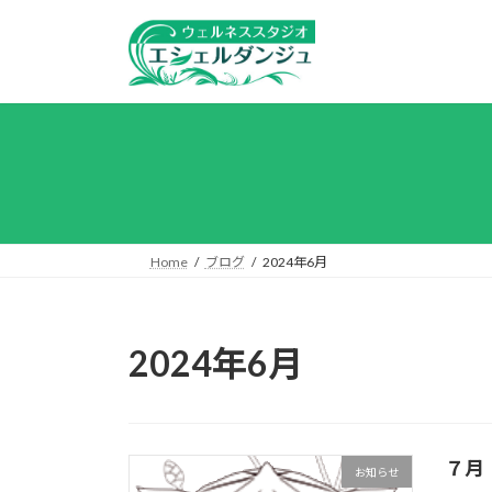
コ
ナ
ン
ビ
テ
ゲ
ン
ー
ツ
シ
へ
ョ
ス
ン
キ
に
ッ
移
プ
動
Home
ブログ
2024年6月
2024年6月
７月
お知らせ