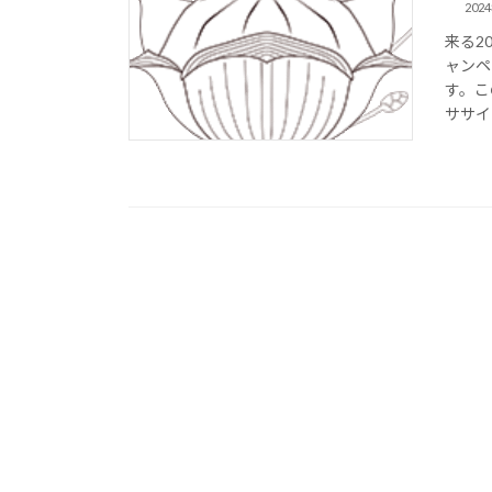
202
来る2
ャンペ
す。こ
ササイ