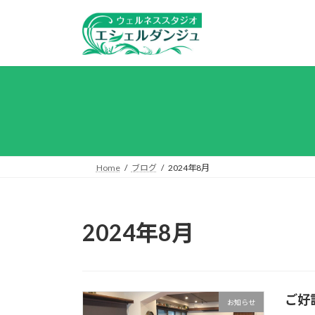
コ
ナ
ン
ビ
テ
ゲ
ン
ー
ツ
シ
へ
ョ
ス
ン
キ
に
ッ
移
プ
動
Home
ブログ
2024年8月
2024年8月
ご好
お知らせ