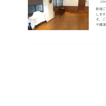
202
新規ご
します
ぞ、ご
や講演