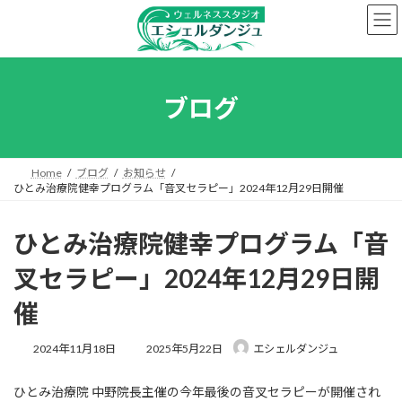
コ
ナ
ン
ビ
テ
ゲ
ン
ー
ツ
シ
へ
ョ
ブログ
ス
ン
キ
に
ッ
移
プ
動
Home
ブログ
お知らせ
ひとみ治療院健幸プログラム「音叉セラピー」2024年12月29日開催
ひとみ治療院健幸プログラム「音
叉セラピー」2024年12月29日開
催
最
2024年11月18日
2025年5月22日
エシェルダンジュ
終
更
ひとみ治療院 中野院長主催の今年最後の音叉セラピーが開催され
新