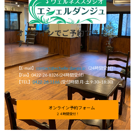
オンラインでご予約できま
す！
【E-mail】
contact@echelle-dange.jp
（24時間受付）
【Fax】0422-26-8326 (24時間受付）
【TEL】
0422-26-5166
(受付時間 月-土 9:30~18:30)
オンライン予約フォーム
２４時間受付！